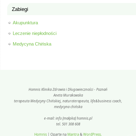
Zabiegi
Akupunktura
Leczenie niepłodności
Medycyna Chińska
Homnis Klinika Zdrowia i Długowieczności - Poznań
Aneta Murakowska
terapeuta Medycyny Chińskiej, naturoterapeuta, life&business coach,
medycyna chińska
e-mail: info [małpka] homnis.pl
tel. 501 308 608
Homnis
| Oparte na
Mantra
&
WordPress.