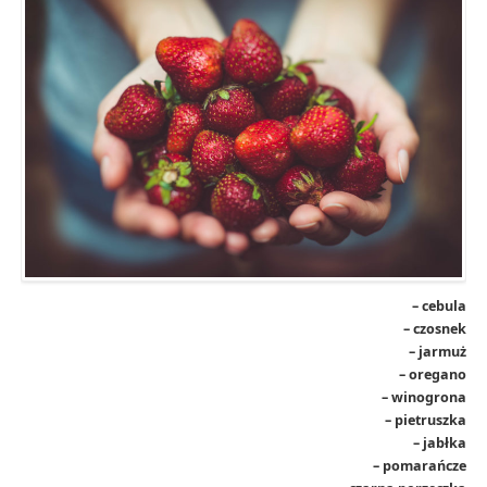
– cebula
– czosnek
– jarmuż
– oregano
– winogrona
– pietruszka
– jabłka
– pomarańcze