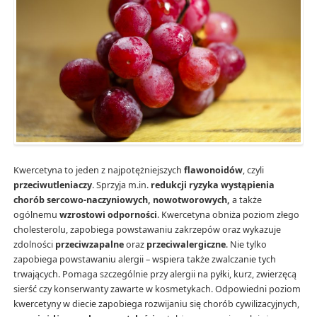
Kwercetyna to jeden z najpotężniejszych
flawonoidów
, czyli
przeciwutleniaczy
. Sprzyja m.in.
redukcji ryzyka wystąpienia
chorób sercowo-naczyniowych, nowotworowych,
a także
ogólnemu
wzrostowi odporności
. Kwercetyna obniża poziom złego
cholesterolu, zapobiega powstawaniu zakrzepów oraz wykazuje
zdolności
przeciwzapalne
oraz
przeciwalergiczne
. Nie tylko
zapobiega powstawaniu alergii – wspiera także zwalczanie tych
trwających. Pomaga szczególnie przy alergii na pyłki, kurz, zwierzęcą
sierść czy konserwanty zawarte w kosmetykach. Odpowiedni poziom
kwercetyny w diecie zapobiega rozwijaniu się chorób cywilizacyjnych,