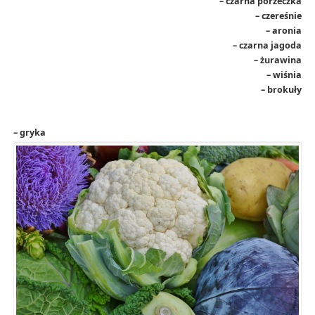
– czarna porzeczka
– czereśnie
– aronia
– czarna jagoda
– żurawina
– wiśnia
– brokuły
– gryka