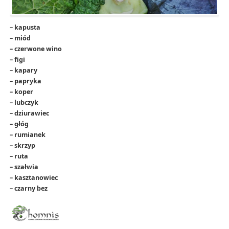
– kapusta
– miód
– czerwone wino
– figi
– kapary
– papryka
– koper
– lubczyk
– dziurawiec
– głóg
– rumianek
– skrzyp
– ruta
– szałwia
– kasztanowiec
– czarny bez