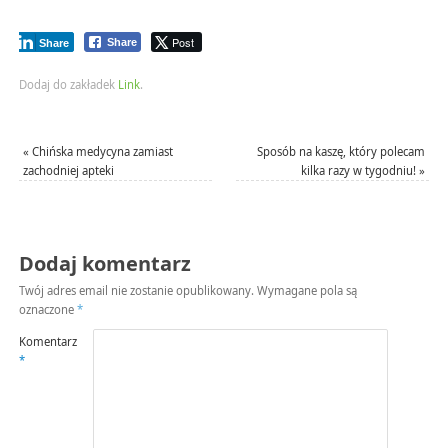
Post
Share
Share
Dodaj do zakładek
Link
.
«
Chińska medycyna zamiast
Sposób na kaszę, który polecam
zachodniej apteki
kilka razy w tygodniu!
»
Dodaj komentarz
Twój adres email nie zostanie opublikowany.
Wymagane pola są
oznaczone
*
Komentarz
*