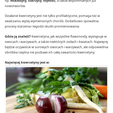
np.
miażdżycy, cukrzycy, otyłości,
a także wspomnianych już
nowotworów.
Działanie kwercetyny jest nie tylko profilaktyczne, pomaga też w
zwalczaniu wyżej wymienionych chorób. Dodatkowo spowalnia
procesy starzenia i łagodzi skutki promieniowania.
Gdzie ją znaleźć?
Kwercetyna, jak wszystkie flawonoidy, występuje w
owocach i warzywach, a także niektórych ziołach i kwiatach. Najwięcej
będzie oczywiście w surowych owocach i warzywach, ale odpowiednia
obróbka cieplna nie pozbawi ich całej zawartości kwercetyny.
Najwięcej kwercetyny jest w: