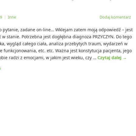
19
|
Inne
Dodaj komentarz
 pytanie, zadane on-line… Wklejam zatem moją odpowiedź – jest
est w stanie. Potrzebna jest dogłębna diagnoza PRZYCZYN. Do tego
yka, wygląd całego ciała, analiza przebytych traum, wydarzeń w
e funkcjonowania, etc. etc. Ważna jest konstytucja pacjenta, jego
obie radzi z emocjami, w jakim jest wieku, czy …
Czytaj dalej
→
i