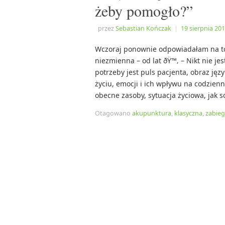
żeby pomogło?”
przez
Sebastian Kończak
|
19 sierpnia 20
Wczoraj ponownie odpowiadałam na to
niezmienna – od lat ðŸ™‚ – Nikt nie j
potrzeby jest puls pacjenta, obraz jęz
życiu, emocji i ich wpływu na codzienn
obecne zasoby, sytuacja życiowa, jak s
Otagowano
akupunktura
,
klasyczna
,
zabieg