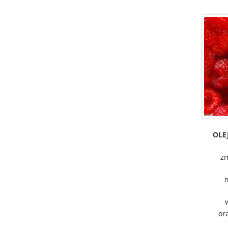
OLEJ
zm
or