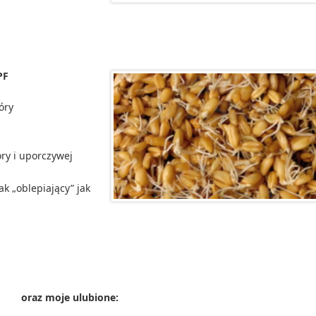
PF
óry
ry i uporczywej
k „oblepiający” jak
oraz moje ulubione: