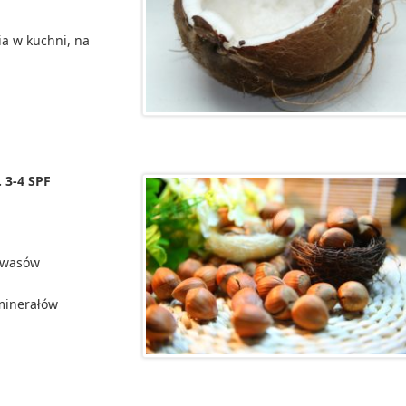
ia w kuchni, na
3-4 SPF
kwasów
 minerałów