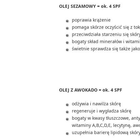
OLEJ SEZAMOWY = ok. 4 SPF
poprawia krążenie
pomaga skórze oczyścić się z to
przeciwdziała starzeniu się skór
bogaty skład minerałów i witam
świetnie sprawdza się także jak
OLEJ Z AWOKADO = ok. 4 SPF
odżywia i nawilża skórę
regeneruje i wygładza skórę
bogaty w kwasy tłuszczowe, ant
witaminy A,B,C,D,E, lecytynę, a
uzupełnia barierę lipidową skór