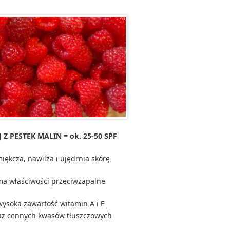
 Z PESTEK MALIN = ok. 25-50 SPF
iękcza, nawilża i ujędrnia skórę
ma właściwości przeciwzapalne
wysoka zawartość witamin A i E
az cennych kwasów tłuszczowych