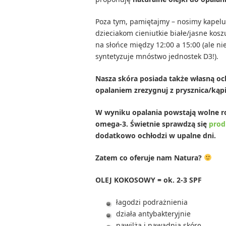
Poza tym, pamiętajmy – nosimy kapelusi
dzieciakom cieniutkie białe/jasne kosz
na słońce między 12:00 a 15:00 (ale n
syntetyzuje mnóstwo jednostek D3!).
Nasza skóra posiada także własną och
opalaniem zrezygnuj z prysznica/kąpi
W wyniku opalania powstają wolne ro
omega-3. Świetnie sprawdzą się
prod
dodatkowo ochłodzi w upalne dni.
Zatem co oferuje nam Natura?
OLEJ KOKOSOWY = ok. 2-3 SPF
łagodzi podrażnienia
działa antybakteryjnie
nawilża i nawadnia skórę