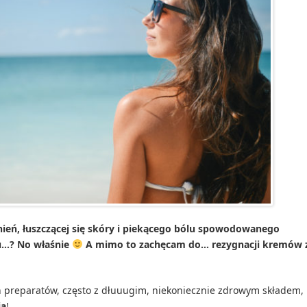
nień, łuszczącej się skóry i piekącego bólu spowodowanego
u…? No właśnie
A mimo to zachęcam do… rezygnacji kremów 
ch preparatów, często z dłuuugim, niekoniecznie zdrowym składem,
ia
!