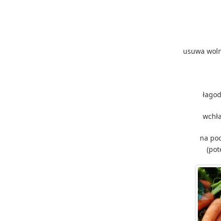
usuwa wolne
łagod
wchła
na po
(pot