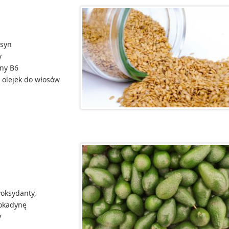
ksyn
y
iny B6
o olejek do włosów
yoksydanty,
wokadynę
y