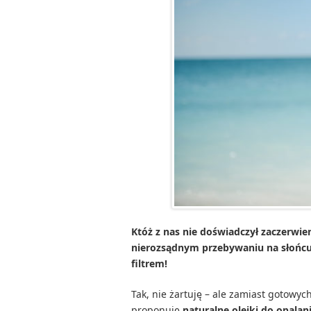
Któż z nas nie doświadczył zaczerwie
nierozsądnym przebywaniu na słońc
filtrem!
Tak, nie żartuję – ale zamiast gotowy
proponuję
naturalne olejki do opalan