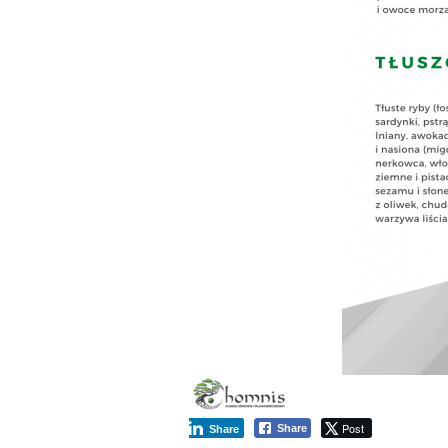
Post
Share
Share