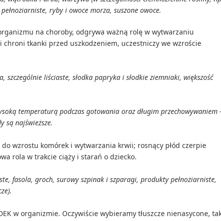
 pełnoziarniste, ryby i owoce morza, suszone owoce.
organizmu na choroby, odgrywa ważną rolę w wytwarzaniu
i chroni tkanki przed uszkodzeniem, uczestniczy we wzroście
 szczególnie liściaste, słodka papryka i słodkie ziemniaki, większość
 wysoką temperaturą podczas gotowania oraz długim przechowywaniem 
dy są najświeższe.
 do wzrostu komórek i wytwarzania krwii; rosnący płód czerpie
owa rola w trakcie ciąży i starań o dziecko.
ste, fasola, groch, surowy szpinak i szparagi, produkty pełnoziarniste,
ze).
DEK w organizmie. Oczywiście wybieramy tłuszcze nienasycone, ta