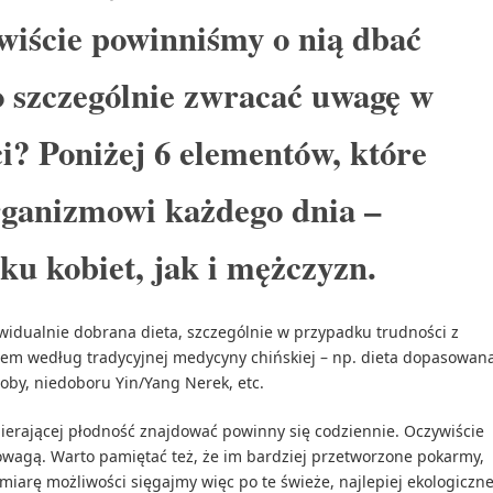
ywiście powinniśmy o nią dbać
o szczególnie zwracać uwagę w
i? Poniżej 6 elementów, które
rganizmowi każdego dnia –
u kobiet, jak i mężczyzn.
ywidualnie dobrana dieta, szczególnie w przypadku trudności z
ypem według tradycyjnej medycyny chińskiej – np. dieta dopasowan
roby, niedoboru Yin/Yang Nerek, etc.
spierającej płodność znajdować powinny się codziennie. Oczywiście
wagą. Warto pamiętać też, że im bardziej przetworzone pokarmy,
iarę możliwości sięgajmy więc po te świeże, najlepiej ekologiczn