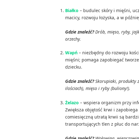
Białko
– budulec skóry i mięśni, u
macicy, rozwoju łożyska, a w późni
Gdzie znaleźć?
Drób, mięso, ryby, jajk
orzechy.
Wapń
– niezbędny do rozwoju kośc
mięśni; pomaga zapobiegać tworzen
dziecku.
Gdzie znaleźć?
Skorupiaki, produkty z
ilościach), mięso i ryby (buliony!).
Żelazo
– wspiera organizm przy inf
Zwiększa objętość krwi i zapobiega 
comiesięczną utratą krwii są bardz
transportujących tlen z płuc do na
Gdzie znaleźć?
Wołowina, wieprzowina