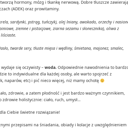
ółtworzą hormony, mózg i tkankę nerwową. Dobre tłuszcze zawieraj
zczach (ADEK) oraz prowitaminy.
rela, sardynki, pstrąg, tuńczyk), olej lniany, awokado, orzechy i nasion
piniowe, ziemne i pistacjowe, ziarna sezamu i słonecznika), oliwa z
liściaste.
sło, twarde sery, tłuste mięsa i wędliny, śmietana, majonez, smalec,
 wydaje się oczywisty –
woda.
Odpowiednie nawodnienia to bardz
dzie to indywidualne dla każdej osoby, ale warto spojrzeć z
k, naparów, etc) i pić nieco więcej, niż mamy ochotę
ało, zdrowie, a zatem płodność i jest bardzo ważnym czynnikiem,
 zdrowie holistycznie: ciało, ruch, umysł…
la Ciebie świetne rozwiązanie!
znymi przepisami na śniadania, obiady i kolacje z uwzględnieniem