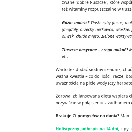
zwane “dobre tłuszcze”, które wsp
też witaminy rozpuszczalne w tłus
Gdzie znaleźć?
Tłuste ryby (łosoś, mak
(migdały, orzechy nerkowca, włoskie, 
oliwek, chude mięso, zielone warzywa 
Tłuszcze nasycone – czego unikać?
Ma
etc.
Warto też dodać siódmy składnik, choć
ważna kwestia – co do ilości, raczej bę
uważnością na picie wody (czy herbate
Zdrowa, zbilansowana dieta wspiera ci
oczywiście w połączeniu z zadbaniem o
Brakuje Ci pomysłów na dania?
Mam d
Holistyczny jadłospis na 14 dni,
z pys