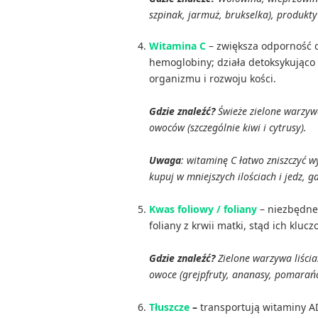
szpinak, jarmuż, brukselka), produkty
Witamina C
– zwiększa odporność 
hemoglobiny; działa detoksykująco 
organizmu i rozwoju kości.
Gdzie znaleźć?
Świeże zielone warzywa,
owoców (szczególnie kiwi i cytrusy).
Uwaga
: witaminę C łatwo zniszczyć
kupuj w mniejszych ilościach i jedz, g
Kwas foliowy / foliany
– niezbędne
foliany z krwii matki, stąd ich klucz
Gdzie znaleźć?
Zielone warzywa liścia
owoce (grejpfruty, ananasy, pomarańc
Tłuszcze
–
transportują witaminy A