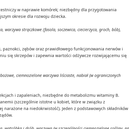
czestniczy w naprawie komórek; niezbędny dla przygotowania
ejszym okresie dla rozwoju dziecka.
a, warzywa strączkowe (fasola, soczewica, ciecierzyca, groch, bób),
i, paznokci, zębów oraz prawidłowego funkcjonowania nerwów i
iu się skrzepów i zapewnia wartości odżywcze rozwijającemu się
bożowe, ciemnozielone warzywa liściaste, nabiał (w ograniczonych
ekcjach i zapaleniach, niezbędne do metabolizmu witaminy B.
anemii (szczególnie istotne u kobiet, które w związku z
iej narażone na niedokrwistość). Jeden z podstawowych składników
rządów.
, wątróbka i drób, warzywa (w szczególności ciemnozielone rośliny, np