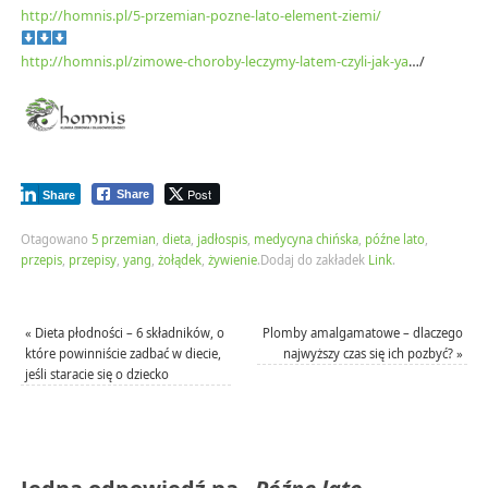
http://homnis.pl/5-przemian-pozne-lato-element-ziemi/
http://homnis.pl/zimowe-choroby-leczymy-latem-czyli-jak-ya
…/
Post
Share
Share
Otagowano
5 przemian
,
dieta
,
jadłospis
,
medycyna chińska
,
późne lato
,
przepis
,
przepisy
,
yang
,
żołądek
,
żywienie
.
Dodaj do zakładek
Link
.
«
Dieta płodności – 6 składników, o
Plomby amalgamatowe – dlaczego
które powinniście zadbać w diecie,
najwyższy czas się ich pozbyć?
»
jeśli staracie się o dziecko