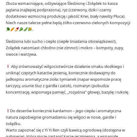
Zboża wzmacniające, odżywiające Śledzionę i Żołądek to kasza
jaglana (najlepiej podprażona), ryż (czerwony, dziki i czarny
dodatkowo wzmocnią produkcję i jakość Krwi, biały nawilży Płuca).
Niech nasze talerze pełne będą żółto-czerwono-zielonych kompozycji
.
Śledziona lubi sucho i ciepło (ciepłe śniadania obowiązkowo!),
Żołądek natomiast chłodno (nie zimno!) i mokro – kompoty, zupy,
owoce i warzywa.
Aby zrównoważyć wilgociotwórcze działanie smaku słodkiego i
uniknąć częstych katarów jesienią, koniecznie dodawajmy do
jadłospisu aromatyczne zioła: tymianek (napar wspomoże pracę
tarczycy, usunie śluz z gardła i zatok), rozmaryn (pobudza
koncentrację, wspomaga pamięć, „rozjaśnia” głowę), bazylię i rukolę.
Do deserów koniecznie kardamon – jego ciepła i aromatyczna
natura zapobiegnie gromadzeniu się wilgoci w nosie, gardle i
żołądku.
Warto zapoznać się z Yi Yi Ren czyli łzawicą ogrodową (dostępna w
gabinecie), która może zastąpić kaszę jęczmienną, a wspaniale