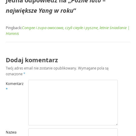
Jedna odpowiedź na „
Późne lato –
największe Yang w roku
”
Congee i zupa owocowa, czyli ciepłe i pyszne, letnie śniadanie |
Pingback:
Homnis
Dodaj komentarz
Twój adres email nie zostanie opublikowany.
Wymagane pola są
oznaczone
*
Komentarz
*
Nazwa