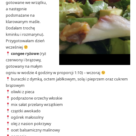
gotowane we wrzątku,
a następnie
podsmażane na
klarowanym maśle.
Dodałam trochę
kminku i rozmarynu).
Przygotowałam dzień
wcześniej
congee ryżowe
(ryż
czerwony i brązowy,
gotowany na małym
ogniu w wodzie 4 godziny w proporcji 1:10) – wczoraj
buraczki z dymką, octem jabłkowym, solą i pieprzem oraz cukrem
brązowym
oliwki z pieca
podprażone orzechy włoskie
mix sałat przelany wrzątkiem
cząstki awokado
ogórek małosolny
olej z nasion pokrzywy
ocet balsamiczny malinowy