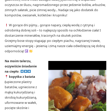
oczyszcza ze śluzu, nagromadzonego przez jedzenie lodów, arbuzów,
zimnych sałatek, picie zimnej wody… Nadaje się jako dodatek do
kompotów, owsianek, kotletów i krupniku!
W gorące dni pijmy… gorące napary, ciepłą wodę z cytryną i
odrobinką dobrej soli – to najlepszy sposób na ochłodzenie ciała! I
dostarczenie minerałów, traconych na skutek potów.
Grzejmy bose stopy stąpając po ciepłym piachu, nagrzanej trawie,
uziemiajmy energię – jesienią i zimą nasze ciała odwdzięczą się dobrą
odpornością!
Na moim talerzu,
oczywiście śniadanie
na ciepło:
kopytka z batata
(
upieczone plastry
batatów, ugniecione z
mąką kukurydzianą i
skrobią kukurydzianą,
uformowane w wałek,
pocięte skośnie i