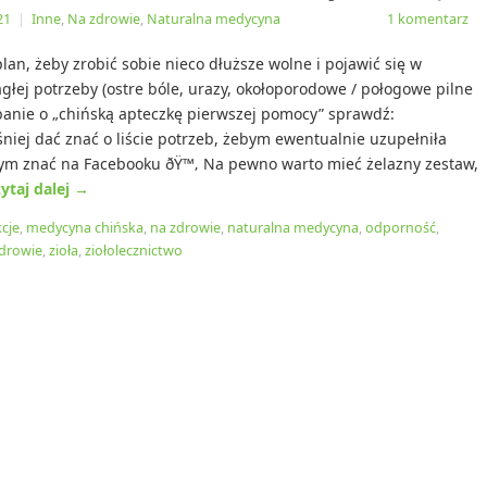
21
|
Inne
,
Na zdrowie
,
Naturalna medycyna
1 komentarz
plan, żeby zrobić sobie nieco dłuższe wolne i pojawić się w
głej potrzeby (ostre bóle, urazy, okołoporodowe / połogowe pilne
banie o „chińską apteczkę pierwszej pomocy” sprawdź:
śniej dać znać o liście potrzeb, żebym ewentualnie uzupełniła
tym znać na Facebooku ðŸ™‚ Na pewno warto mieć żelazny zestaw,
ytaj dalej
→
kcje
,
medycyna chińska
,
na zdrowie
,
naturalna medycyna
,
odporność
,
drowie
,
zioła
,
ziołolecznictwo