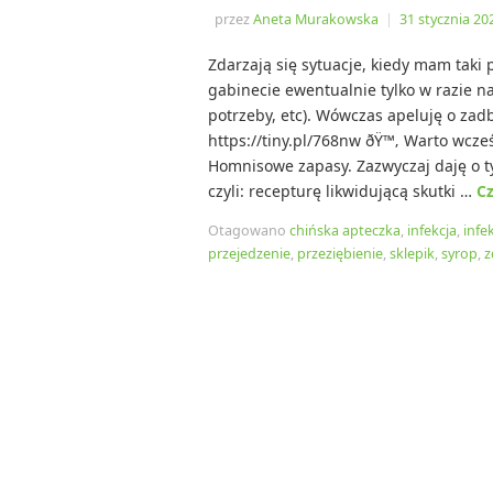
przez
Aneta Murakowska
|
31 stycznia 20
Zdarzają się sytuacje, kiedy mam taki 
gabinecie ewentualnie tylko w razie na
potrzeby, etc). Wówczas apeluję o zad
https://tiny.pl/768nw ðŸ™‚ Warto wcze
Homnisowe zapasy. Zazwyczaj daję o 
czyli: recepturę likwidującą skutki …
Cz
Otagowano
chińska apteczka
,
infekcja
,
infe
przejedzenie
,
przeziębienie
,
sklepik
,
syrop
,
z