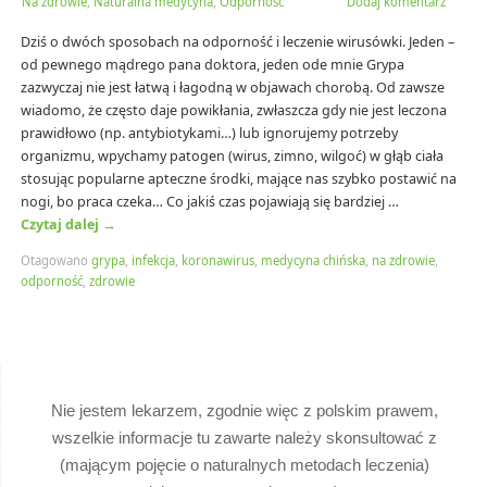
Na zdrowie
,
Naturalna medycyna
,
Odporność
Dodaj komentarz
Dziś o dwóch sposobach na odporność i leczenie wirusówki. Jeden –
od pewnego mądrego pana doktora, jeden ode mnie Grypa
zazwyczaj nie jest łatwą i łagodną w objawach chorobą. Od zawsze
wiadomo, że często daje powikłania, zwłaszcza gdy nie jest leczona
prawidłowo (np. antybiotykami…) lub ignorujemy potrzeby
organizmu, wpychamy patogen (wirus, zimno, wilgoć) w głąb ciała
stosując popularne apteczne środki, mające nas szybko postawić na
nogi, bo praca czeka… Co jakiś czas pojawiają się bardziej …
Czytaj dalej
→
Otagowano
grypa
,
infekcja
,
koronawirus
,
medycyna chińska
,
na zdrowie
,
odporność
,
zdrowie
Nie jestem lekarzem, zgodnie więc z polskim prawem,
wszelkie informacje tu zawarte należy skonsultować z
(mającym pojęcie o naturalnych metodach leczenia)