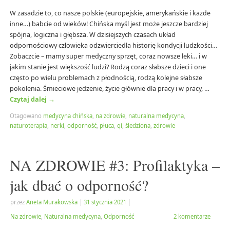
W zasadzie to, co nasze polskie (europejskie, amerykańskie i każde
inne…) babcie od wieków! Chińska myśl jest może jeszcze bardziej
spójna, logiczna i głębsza. W dzisiejszych czasach układ
odpornościowy człowieka odzwierciedla historię kondycji ludzkości…
Zobaczcie – mamy super medyczny sprzęt, coraz nowsze leki… i w
jakim stanie jest większość ludzi? Rodzą coraz słabsze dzieci i one
często po wielu problemach z płodnością, rodzą kolejne słabsze
pokolenia. Śmieciowe jedzenie, życie głównie dla pracy i w pracy, …
Czytaj dalej
→
Otagowano
medycyna chińska
,
na zdrowie
,
naturalna medycyna
,
naturoterapia
,
nerki
,
odporność
,
płuca
,
qi
,
śledziona
,
zdrowie
NA ZDROWIE #3: Profilaktyka –
jak dbać o odporność?
przez
Aneta Murakowska
|
31 stycznia 2021
|
Na zdrowie
,
Naturalna medycyna
,
Odporność
2 komentarze