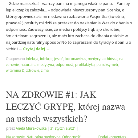
– Gdzie maseczka! – warczy pani na mijanego właśnie pana. – Pani by
lepiej czapkę założyła… – odpowiada niewzruszony pan. Scenka, o
której opowiedziała mi niedawno rozbawiona Pacjentka (świetna,
prawda? ) posłuży mi dziś za pretekst do nakłaniania Was do dbania o
odporność. Zauważyliście, że media i politycy trąbią o chorobie,
śmiertelnym zagrożeniu, ale mało kto zachęca do dbania o siebie w
najbardziej naturalny sposób? No to zapraszam do tyrady o dbaniu o
siebie i …
Czytaj dalej
→
Otagowano
infekcja
,
infekcje
,
jesień
,
koronawirus
,
medycyna chińska
,
na
zdrowie
,
naturalna medycyna
,
odporność
,
profilaktyka
,
pulsoksymetr
,
witamina D
,
zdrowie
,
zima
NA ZDROWIE #1: JAK
LECZYĆ GRYPĘ, której nazwa
na ustach wszystkich?
przez
Aneta Murakowska
|
31 stycznia 2021
|
Na zdrowie
,
Naturalna medycyna
,
Odporność
Dodaj komentarz