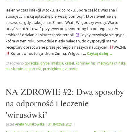
Jesienny czas infekcji w toku. Jak co roku. Spora część z Was zna i
stosuje „chińską apteczkę pierwszej pomocy”, która świetnie się
sprawdza, gdy atakuje nas Zimno, Wiatr, Wilgoć czy wirusy. Warto
uczyć się różnicować przyczyny oraz syndromy, bo od tego zależy
szybkość działania i skuteczność terapii.
Gdyby rozwinęła się grypa,
która w tym roku powoduje niezły bałagan, do dyspozycji mamy
receptury opracowane przez jednego z naszych nauczycieli.
WAŻNE
Koronawirus to syndrom Zimna, Wilgoci i …
Czytaj dalej
→
Otagowano
gorączka
,
grypa
,
infekcja
,
kaszel
,
koronawirus
,
medycyna chińska
,
na zdrowie
,
odporność
,
przeziębienie
,
zdrowie
NA ZDROWIE #2: Dwa sposoby
na odporność i leczenie
'wirusówki’
przez
Aneta Murakowska
|
31 stycznia 2021
|