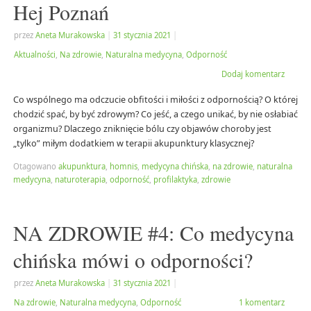
Hej Poznań
przez
Aneta Murakowska
|
31 stycznia 2021
|
Aktualności
,
Na zdrowie
,
Naturalna medycyna
,
Odporność
Dodaj komentarz
Co wspólnego ma odczucie obfitości i miłości z odpornością? O której
chodzić spać, by być zdrowym? Co jeść, a czego unikać, by nie osłabiać
organizmu? Dlaczego zniknięcie bólu czy objawów choroby jest
„tylko” miłym dodatkiem w terapii akupunktury klasycznej?
Otagowano
akupunktura
,
homnis
,
medycyna chińska
,
na zdrowie
,
naturalna
medycyna
,
naturoterapia
,
odporność
,
profilaktyka
,
zdrowie
NA ZDROWIE #4: Co medycyna
chińska mówi o odporności?
przez
Aneta Murakowska
|
31 stycznia 2021
|
Na zdrowie
,
Naturalna medycyna
,
Odporność
1 komentarz