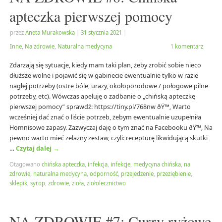
apteczka pierwszej pomocy
przez
Aneta Murakowska
|
31 stycznia 2021
|
Inne
,
Na zdrowie
,
Naturalna medycyna
1 komentarz
Zdarzają się sytuacje, kiedy mam taki plan, żeby zrobić sobie nieco
dłuższe wolne i pojawić się w gabinecie ewentualnie tylko w razie
nagłej potrzeby (ostre bóle, urazy, okołoporodowe / połogowe pilne
potrzeby, etc). Wówczas apeluję o zadbanie o „chińską apteczkę
pierwszej pomocy” sprawdź: https://tiny.pl/768nw ðŸ™‚ Warto
wcześniej dać znać o liście potrzeb, żebym ewentualnie uzupełniła
Homnisowe zapasy. Zazwyczaj daję o tym znać na Facebooku ðŸ™‚ Na
pewno warto mieć żelazny zestaw, czyli: recepturę likwidującą skutki
…
Czytaj dalej
→
Otagowano
chińska apteczka
,
infekcja
,
infekcje
,
medycyna chińska
,
na
zdrowie
,
naturalna medycyna
,
odporność
,
przejedzenie
,
przeziębienie
,
sklepik
,
syrop
,
zdrowie
,
zioła
,
ziołolecznictwo
NA ZDROWIE #7: Curry ryżowe