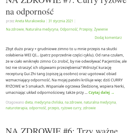
na odporność
przez
Aneta Murakowska
|
31 stycznia 2021
|
Na zdrowie
,
Naturalna medycyna
,
Odporność
,
Przepisy
,
Żywienie
Dodaj komentarz
Zbyt dużo pracy + grudniowe zimno to u mnie przepis na skutki
osłabienia WEI QI… (patrz poprzednie części cyklu). Od rana czułam,
że w ciało wniknęło zimno Co zrobić, by nie odwoływać Pacjentów, ale
też nie straszyć ich objawami przeziębienia? Wdrożyć kurację
recepturą Gui Zhi tang (opiszę ją osobno) oraz ugotować obiad
wzmacniający odporność. Na mojej patelni króluje więc dziś CURRY
RYŻOWE w 5 smakach. Wspaniale ogrzewa Śledzionę, wspiera Nerki,
umacniając układ odpornościowy, także przy …
Czytaj dalej
→
Otagowano
dieta
,
medycyna chińska
,
na zdrowie
,
naturalna medycyna
,
naturoterapia
,
odporność
,
przepis
,
ryżowe curry
,
zdrowie
NA ZDROWIE #6: Trzy ważne