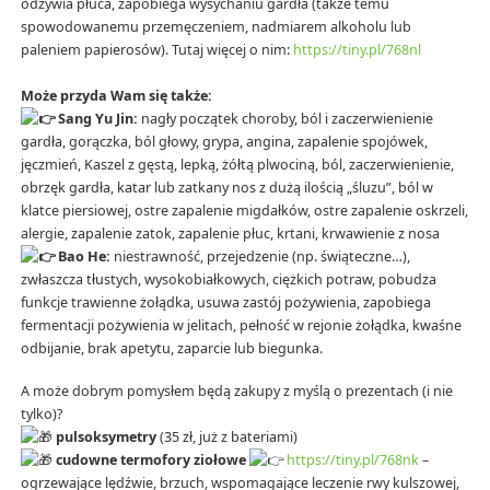
odżywia płuca, zapobiega wysychaniu gardła (także temu
spowodowanemu przemęczeniem, nadmiarem alkoholu lub
paleniem papierosów). Tutaj więcej o nim:
https://tiny.pl/768nl
Może przyda Wam się także:
Sang Yu Jin:
nagły początek choroby, ból i zaczerwienienie
gardła, gorączka, ból głowy, grypa, angina, zapalenie spojówek,
jęczmień, Kaszel z gęstą, lepką, żółtą plwociną, ból, zaczerwienienie,
obrzęk gardła, katar lub zatkany nos z dużą ilością „śluzu”, ból w
klatce piersiowej, ostre zapalenie migdałków, ostre zapalenie oskrzeli,
alergie, zapalenie zatok, zapalenie płuc, krtani, krwawienie z nosa
Bao He:
niestrawność, przejedzenie (np. świąteczne…),
zwłaszcza tłustych, wysokobiałkowych, ciężkich potraw, pobudza
funkcje trawienne żołądka, usuwa zastój pożywienia, zapobiega
fermentacji pożywienia w jelitach, pełność w rejonie żołądka, kwaśne
odbijanie, brak apetytu, zaparcie lub biegunka.
A może dobrym pomysłem będą zakupy z myślą o prezentach (i nie
tylko)?
pulsoksymetry
(35 zł, już z bateriami)
cudowne termofory ziołowe
https://tiny.pl/768nk
–
ogrzewające lędźwie, brzuch, wspomagające leczenie rwy kulszowej,