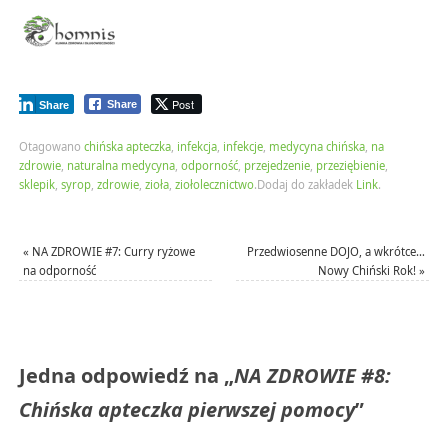
Post
Share
Share
Otagowano
chińska apteczka
,
infekcja
,
infekcje
,
medycyna chińska
,
na
zdrowie
,
naturalna medycyna
,
odporność
,
przejedzenie
,
przeziębienie
,
sklepik
,
syrop
,
zdrowie
,
zioła
,
ziołolecznictwo
.
Dodaj do zakładek
Link
.
«
NA ZDROWIE #7: Curry ryżowe
Przedwiosenne DOJO, a wkrótce…
na odporność
Nowy Chiński Rok!
»
Jedna odpowiedź na „
NA ZDROWIE #8:
Chińska apteczka pierwszej pomocy
”