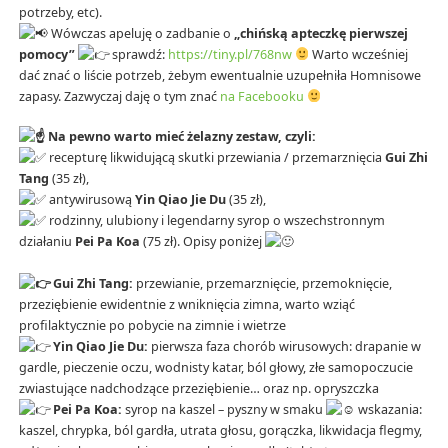
potrzeby, etc).
Wówczas apeluję o zadbanie o
„chińską apteczkę pierwszej
pomocy”
sprawdź:
https://tiny.pl/768nw
Warto wcześniej
dać znać o liście potrzeb, żebym ewentualnie uzupełniła Homnisowe
zapasy. Zazwyczaj daję o tym znać
na Facebooku
Na pewno warto mieć żelazny zestaw, czyli:
recepturę likwidującą skutki przewiania / przemarznięcia
Gui Zhi
Tang
(35 zł),
antywirusową
Yin Qiao Jie Du
(35 zł),
rodzinny, ulubiony i legendarny syrop o wszechstronnym
działaniu
Pei Pa Koa
(75 zł). Opisy poniżej
Gui Zhi Tang:
przewianie, przemarznięcie, przemoknięcie,
przeziębienie ewidentnie z wniknięcia zimna, warto wziąć
profilaktycznie po pobycie na zimnie i wietrze
Yin Qiao Jie Du:
pierwsza faza chorób wirusowych: drapanie w
gardle, pieczenie oczu, wodnisty katar, ból głowy, złe samopoczucie
zwiastujące nadchodzące przeziębienie… oraz np. opryszczka
Pei Pa Koa:
syrop na kaszel – pyszny w smaku
wskazania:
kaszel, chrypka, ból gardła, utrata głosu, gorączka, likwidacja flegmy,