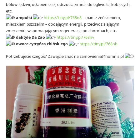
bólów lędźwi, osłabienie sił, odczucia zimna, dolegliwości kobiecych,
etc.
ampułki
https://tiny.pl/768n8
– m.in. z żeńszeniem,
mleczkiem pszczelim – dodającym energii, przeciwdziałającym
zmęczeniu, wspomagającym regenerację po chorobach, etc.
daktyle Da Zao
https://tiny.pl/768nv
owoce cytryńca chińskiego
https://tiny.pl/768nb
Potrzebujecie czegoś? Dawajcie znać na zamowienia@homnis.pl