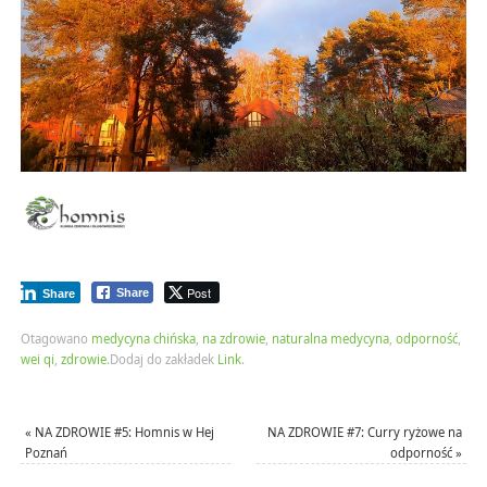
Post
Share
Share
Otagowano
medycyna chińska
,
na zdrowie
,
naturalna medycyna
,
odporność
,
wei qi
,
zdrowie
.
Dodaj do zakładek
Link
.
«
NA ZDROWIE #5: Homnis w Hej
NA ZDROWIE #7: Curry ryżowe na
Poznań
odporność
»