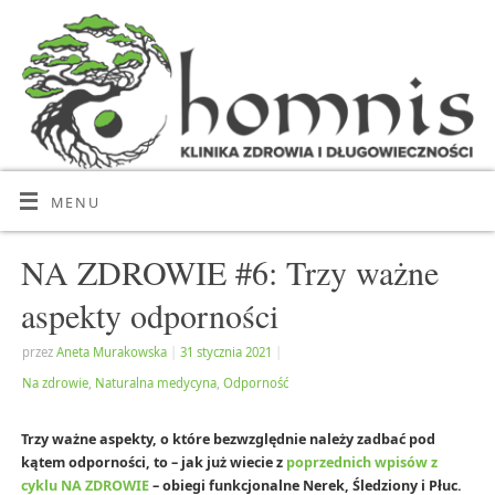
MENU
NA ZDROWIE #6: Trzy ważne
aspekty odporności
przez
Aneta Murakowska
|
31 stycznia 2021
|
Na zdrowie
,
Naturalna medycyna
,
Odporność
Trzy ważne aspekty, o które bezwzględnie należy zadbać pod
kątem odporności, to – jak już wiecie z
poprzednich wpisów z
cyklu NA ZDROWIE
– obiegi funkcjonalne Nerek, Śledziony i Płuc.