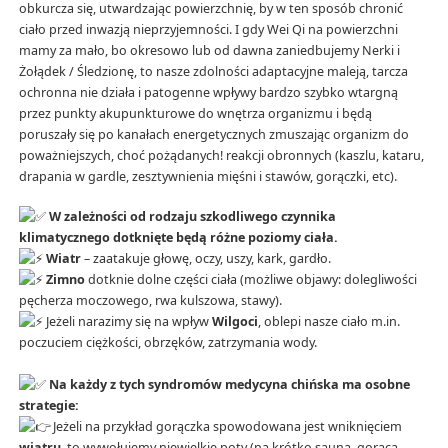
obkurcza się, utwardzając powierzchnię, by w ten sposób chronić
ciało przed inwazją nieprzyjemności. I gdy Wei Qi na powierzchni
mamy za mało, bo okresowo lub od dawna zaniedbujemy Nerki i
Żołądek / Śledzionę, to nasze zdolności adaptacyjne maleją, tarcza
ochronna nie działa i patogenne wpływy bardzo szybko wtargną
przez punkty akupunkturowe do wnętrza organizmu i będą
poruszały się po kanałach energetycznych zmuszając organizm do
poważniejszych, choć pożądanych! reakcji obronnych (kaszlu, kataru,
drapania w gardle, zesztywnienia mięśni i stawów, gorączki, etc).
W zależności od rodzaju szkodliwego czynnika
klimatycznego dotknięte będą różne poziomy ciała.
Wiatr
– zaatakuje głowę, oczy, uszy, kark, gardło.
Zimno
dotknie dolne części ciała (możliwe objawy: dolegliwości
pęcherza moczowego, rwa kulszowa, stawy).
Jeżeli narazimy się na wpływ
Wilgoci
, oblepi nasze ciało m.in.
poczuciem ciężkości, obrzęków, zatrzymania wody.
Na każdy z tych syndromów medycyna chińska ma osobne
strategie:
Jeżeli na przykład gorączka spowodowana jest wniknięciem
wiatru
, to wywołujemy niewielkie poty (na krótko sauna, gorąca