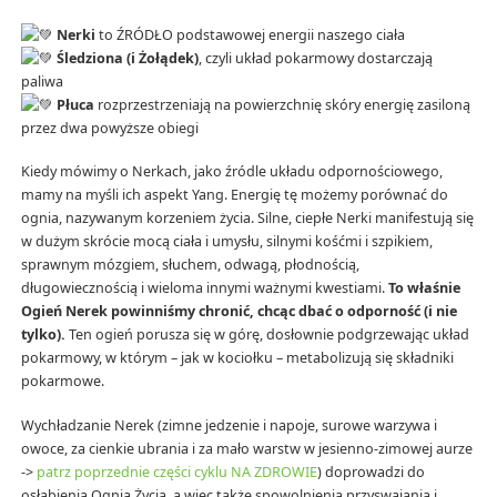
Nerki
to ŹRÓDŁO podstawowej energii naszego ciała
Śledziona (i Żołądek)
, czyli układ pokarmowy dostarczają
paliwa
Płuca
rozprzestrzeniają na powierzchnię skóry energię zasiloną
przez dwa powyższe obiegi
Kiedy mówimy o Nerkach, jako źródle układu odpornościowego,
mamy na myśli ich aspekt Yang. Energię tę możemy porównać do
ognia, nazywanym korzeniem życia. Silne, ciepłe Nerki manifestują się
w dużym skrócie mocą ciała i umysłu, silnymi kośćmi i szpikiem,
sprawnym mózgiem, słuchem, odwagą, płodnością,
długowiecznością i wieloma innymi ważnymi kwestiami.
To właśnie
Ogień Nerek powinniśmy chronić, chcąc dbać o odporność (i nie
tylko).
Ten ogień porusza się w górę, dosłownie podgrzewając układ
pokarmowy, w którym – jak w kociołku – metabolizują się składniki
pokarmowe.
Wychładzanie Nerek (zimne jedzenie i napoje, surowe warzywa i
owoce, za cienkie ubrania i za mało warstw w jesienno-zimowej aurze
->
patrz poprzednie części cyklu NA ZDROWIE
) doprowadzi do
osłabienia Ognia Życia, a więc także spowolnienia przyswajania i