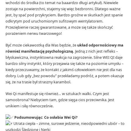
wchodzi do środka (to temat na baaardzo długi artykuł). Niewiele
zostaje na powierzchni, stajemy się więc bezbronni. Dlatego ważne
jest, by spać pod przykryciem. Bardzo groźne w skutkach jest spanie
odkrytym pod uruchomionym sufitowym wentylatorem.
Przeziębienie raczej gwarantowane, a może się także skończyć
porażeniem nerwu twarzowego!
Być może ciekawostką dla Was będzie, że
układ odpornościowy ma
również manifestację psychologiczną.
Jedną z nich jest refleks –
błyskawiczna, instynktowna reakcja na zagrożenie. Silne WEI QI daje
bardzo silny instynkt, który przejawia się także na poziomie umysłu –
kiedy przeczuwamy, że kontakt z jakimś człowiekiem nie jest dla nas
dobry. Lub gdy „bez powodu” przekładamy podróż, a potem okazuje
się, że na trasie był straszny karambol.
Wei Qi manifestuje się również… w sztukach walki. Czym jest
samoobrona? Niebyciem tam, gdzie sięga cios przeciwnika. Jest
unikiem i siłą równocześnie.
Podsumowując: Co osłabia Wei Qi?
Utrata ciepła – zimne, surowe jedzenie, nieodpowiedni ubiór – to
uszkodzi Śledzionę i Nerki