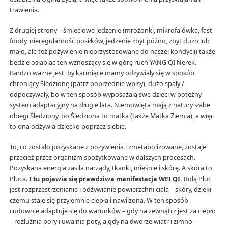
trawienia.
Z drugiej strony – śmieciowe jedzenie (mrożonki, mikrofalówka, fast
foody, nieregularność posiłków, jedzenie zbyt późno, zbyt dużo lub
mało, ale też pożywienie nieprzystosowane do naszej kondycji) także
będzie osłabiać ten wznoszący się w górę ruch YANG QI Nerek.
Bardzo ważne jest, by karmiące mamy odżywiały się w sposób
chroniący Śledzionę (patrz poprzednie wpisy), dużo spały /
odpoczywały, bo w ten sposób wyposażają swe dzieci w potężny
system adaptacyjny na długie lata. Niemowlęta mają z natury słabe
obiegi Śledziony, bo Śledziona to matka (także Matka Ziemia), a więc
to ona odżywia dziecko poprzez siebie.
To, co zostało pozyskane z pożywienia i zmetabolizowane, zostaje
przecież przez organizm spożytkowane w dalszych procesach.
Pozyskana energia zasila narządy, tkanki, mięśnie i skórę. A skóra to
Płuca.
I tu pojawia się prawdziwa manifestacja WEI QI.
Rolą Płuc
jest rozprzestrzenianie i odżywianie powierzchni ciała – skóry, dzięki
czemu staje się przyjemnie ciepła i nawilżona. W ten sposób
cudownie adaptuje się do warunków – gdy na zewnątrz jest za ciepło
– rozluźnia pory i uwalnia poty, a gdy na dworze wiatr i zimno –