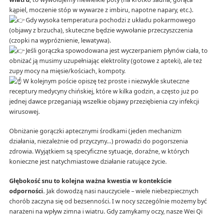
kąpiel, moczenie stóp w wywarze z imbiru, napotne napary, etc.).
Gdy wysoka temperatura pochodzi z układu pokarmowego
(objawy z brzucha), skuteczne będzie wywołanie przeczyszczenia
(czopki na wypróżnienie, lewatywa).
Jeśli gorączka spowodowana jest wyczerpaniem płynów ciała, to
obniżać ją musimy uzupełniając elektrolity (gotowe z apteki), ale też
zupy mocy na mięsie/kościach, kompoty.
W kolejnym poście opiszę też proste i niezwykle skuteczne
receptury medycyny chińskiej, które w kilka godzin, a często już po
jednej dawce przeganiają wszelkie objawy przeziębienia czy infekcji
wirusowej.
Obniżanie gorączki aptecznymi środkami (jeden mechanizm
działania, niezależnie od przyczyny…) prowadzi do pogorszenia
zdrowia. Wyjątkiem są specyficzne sytuacje, doraźne, w których
konieczne jest natychmiastowe działanie ratujące życie.
Głębokość snu to kolejna ważna kwestia w kontekście
odporności.
Jak dowodzą nasi nauczyciele – wiele niebezpiecznych
chorób zaczyna się od bezsenności. I w nocy szczególnie możemy być
narażeni na wpływ zimna i wiatru. Gdy zamykamy oczy, nasze Wei Qi