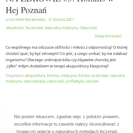
Hej Poznań
przez
Aneta Murakowska
|
31 stycznia 2021
|
Aktualności
,
Na zdrowie
,
Naturalna medycyna
,
Odporność
Dodaj komentarz
Co wspólnego ma odczucie obfitości i miłości z odpornością? O której
chodzić spać, by być zdrowym? Co jeść, a czego unikać, by nie osłabiać
organizmu? Dlaczego zniknięcie bólu czy objawów choroby jest
„tylko” miłym dodatkiem w terapii akupunktury klasycznej?
Otagowano
akupunktura
,
homnis
,
medycyna chińska
,
na zdrowie
,
naturalna
medycyna
,
naturoterapia
,
odporność
,
profilaktyka
,
zdrowie
Nie jestem lekarzem, zgodnie więc z polskim prawem,
wszelkie informacje tu zawarte należy skonsultować z
(mającym pojęcie o naturalnych metodach leczenia)