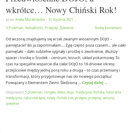
wkrótce… Nowy Chiński Rok!
przez
Aneta Murakowska
|
31 stycznia 2021
|
5 Przemian
,
Aktualności
,
Przepisy
,
Żywienie
Dodaj komentarz
Od wczoraj znajdujemy się w tak zwanym wiosennym DOJO –
pamiętacie? Bo ja zapomniałam…. Żyję często poza czasem… ale ciało
pamiętało – dało subtelne sygnały i prośbę o zwolnienie, dłuższy
spacer i troskę o Środek – centrum, brzuch, układ pokarmowy. To
czas na specjalne wsparcie dla ciała! DOJO to 18-dniowe okresy
przejściowe między jedną porą roku a drugą – to czas przemiany i
transformacji, który przygotowuje nas do nowego początku!
Powiązany z Elementem Ziemi: Śledzioną …
Czytaj dalej
→
Otagowano
5 przemian
,
congee
,
dieta
,
dojo
,
medycyna chińska
,
naturalna
medycyna
,
naturoterapia
,
nowy chiński rok
,
przepis
,
przepisy
,
wiosna
,
żywienie