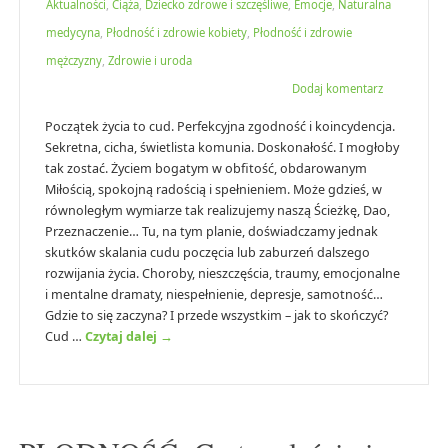
Aktualności
,
Ciąża
,
Dziecko zdrowe i szczęśliwe
,
Emocje
,
Naturalna
medycyna
,
Płodność i zdrowie kobiety
,
Płodność i zdrowie
mężczyzny
,
Zdrowie i uroda
Dodaj komentarz
Początek życia to cud. Perfekcyjna zgodność i koincydencja.
Sekretna, cicha, świetlista komunia. Doskonałość. I mogłoby
tak zostać. Życiem bogatym w obfitość, obdarowanym
Miłością, spokojną radością i spełnieniem. Może gdzieś, w
równoległym wymiarze tak realizujemy naszą Ścieżkę, Dao,
Przeznaczenie… Tu, na tym planie, doświadczamy jednak
skutków skalania cudu poczęcia lub zaburzeń dalszego
rozwijania życia. Choroby, nieszczęścia, traumy, emocjonalne
i mentalne dramaty, niespełnienie, depresje, samotność…
Gdzie to się zaczyna? I przede wszystkim – jak to skończyć?
Cud …
Czytaj dalej
→