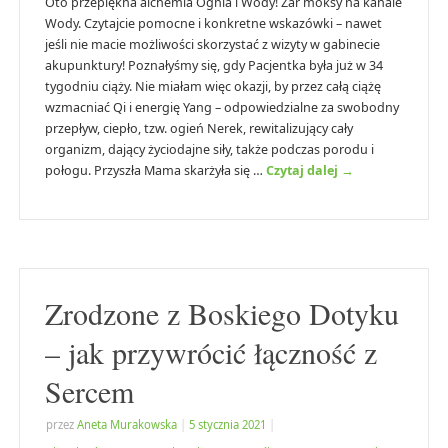
Oto przepiękna alchemia Ognia i Wody! Żar moksy na kanale
Wody. Czytajcie pomocne i konkretne wskazówki – nawet
jeśli nie macie możliwości skorzystać z wizyty w gabinecie
akupunktury! Poznałyśmy się, gdy Pacjentka była już w 34
tygodniu ciąży. Nie miałam więc okazji, by przez całą ciążę
wzmacniać Qi i energię Yang – odpowiedzialne za swobodny
przepływ, ciepło, tzw. ogień Nerek, rewitalizujący cały
organizm, dający życiodajne siły, także podczas porodu i
połogu. Przyszła Mama skarżyła się …
Czytaj dalej
→
Zrodzone z Boskiego Dotyku
– jak przywrócić łączność z
Sercem
przez
Aneta Murakowska
|
5 stycznia 2021
|