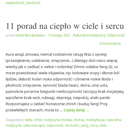
niepłodność
,
płodność
11 porad na ciepło w ciele i sercu
przez
Aneta Murakowska
|
13 lutego 2021
|
Naturalna medycyna
,
Odporność
4 komentarze
Aura wciąż zimowa, niemal codziennie ratuję Was z opresji
(przeziębienie, osłabienie, zmęczenie…) dlatego dziś nieco więcej
wiedzy jak o zadbać o siebie i rodzinkę! Zimno osłabia Yang Qi, co
może powodować wiele objawów, np: lodowate stopy i dłonie ból
lędźwi, słabość kolan niska odporność i ciśnienie niskie libido i
płodność zmęczenie, senność blada twarz, skóra, sine usta,
paznokcie poranne biegunki niedoczynność tarczycy brak inicjatywy,
wycofanie brak woli, odwagi, depresja, niepokój, ataki paniki
Rozpoznajesz u siebie? Koniecznie chroń i buduj Yang! Przy
przewlekłych stanach, może to …
Czytaj dalej
→
Otagowano
dieta
,
imbir
,
medycyna chińska
,
moksa
,
moksybucja
,
naturalna
medycyna
,
naturoterapia
,
odporność
,
termofor
,
yang
,
zima
,
zioła