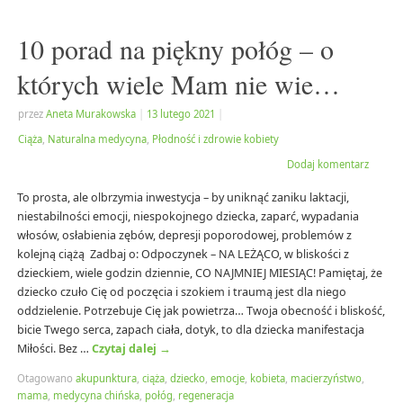
10 porad na piękny połóg – o
których wiele Mam nie wie…
przez
Aneta Murakowska
|
13 lutego 2021
|
Ciąża
,
Naturalna medycyna
,
Płodność i zdrowie kobiety
Dodaj komentarz
To prosta, ale olbrzymia inwestycja – by uniknąć zaniku laktacji,
niestabilności emocji, niespokojnego dziecka, zaparć, wypadania
włosów, osłabienia zębów, depresji poporodowej, problemów z
kolejną ciążą Zadbaj o: Odpoczynek – NA LEŻĄCO, w bliskości z
dzieckiem, wiele godzin dziennie, CO NAJMNIEJ MIESIĄC! Pamiętaj, że
dziecko czuło Cię od poczęcia i szokiem i traumą jest dla niego
oddzielenie. Potrzebuje Cię jak powietrza… Twoja obecność i bliskość,
bicie Twego serca, zapach ciała, dotyk, to dla dziecka manifestacja
Miłości. Bez …
Czytaj dalej
→
Otagowano
akupunktura
,
ciąża
,
dziecko
,
emocje
,
kobieta
,
macierzyństwo
,
mama
,
medycyna chińska
,
połóg
,
regeneracja