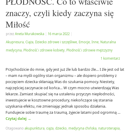
PŁODNOŚĆ. Co to właściwie
znaczy, czyli kiedy zaczyna się
Miłość
przez
Aneta Murakowska
|
16 marca 2022
|
Akupresura
,
Ciąża
,
Dziecko zdrowe i szczęśliwe
,
Emocje
,
Inne
,
Naturalna
medycyna
,
Płodność i zdrowie kobiety
,
Płodność i zdrowie mężczyzny
1 komentarz
Przychodzicie do mnie, gdy jest już źle lub bardzo źle… I źle jest od lat
– mam na myśli ogólny stan organizmu – ale dopiero problemy z
poczęciem dziecka skłaniają Was do szukania pomocy. Niestety,
najczęściej zaczynacie od końca… W czym mocno utwierdzają Was
lekarze. Zamiast skupiać się na ustaleniu przyczyn niepłodności,
inwestujecie w kosztowne procedury, niekończące się starania
uzyskania efektu, nie zmieniając jednak sposobu działania.
Fundujecie sobie traumę za traumą, żyjecie latami pod ogromną …
Czytaj dalej
→
Otagowano
akupunktura
,
ciąża
,
dziecko
,
medycyna chińska
,
naturoterapia
,